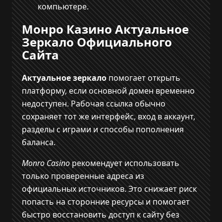
компьютере.
Монро Казино Актуальное
Зеркало Официального
Сайта
Актуальное зеркало
помогает открыть
платформу, если основной домен временно
недоступен. Рабочая ссылка обычно
сохраняет тот же интерфейс, вход в аккаунт,
разделы с играми и способы пополнения
баланса.
Monro Casino
рекомендует использовать
только проверенные адреса из
официальных источников. Это снижает риск
попасть на сторонние ресурсы и помогает
быстро восстановить доступ к сайту без