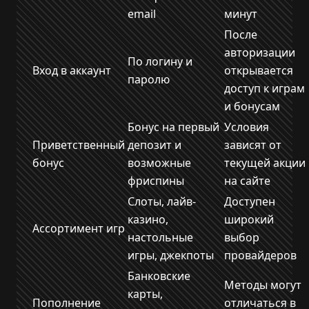
email
минут
После
авторизации
По логину и
Вход в аккаунт
открывается
паролю
доступ к играм
и бонусам
Бонус на первый
Условия
Приветственный
депозит и
зависят от
бонус
возможные
текущей акции
фриспины
на сайте
Слоты, лайв-
Доступен
казино,
широкий
Ассортимент игр
настольные
выбор
игры, джекпоты
провайдеров
Банковские
Методы могут
карты,
Пополнение
отличаться в