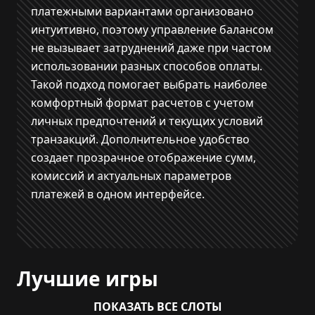
платежными вариантами организовано
интуитивно, поэтому управление балансом
не вызывает затруднений даже при частом
использовании разных способов оплаты.
Такой подход помогает выбрать наиболее
комфортный формат расчетов с учетом
личных предпочтений и текущих условий
транзакций. Дополнительное удобство
создает прозрачное отображение сумм,
комиссий и актуальных параметров
платежей в одном интерфейсе.
Лучшие игры
ПОКАЗАТЬ ВСЕ СЛОТЫ