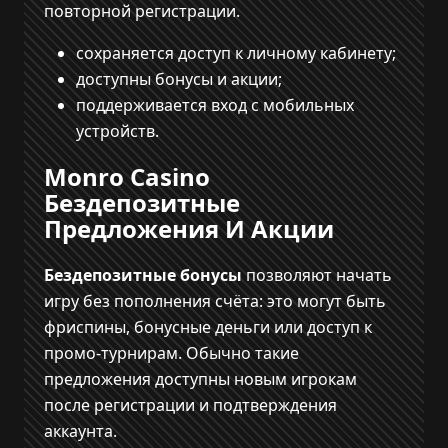
повторной регистрации.
сохраняется доступ к личному кабинету;
доступны бонусы и акции;
поддерживается вход с мобильных
устройств.
Monro Casino
Бездепозитные
Предложения И Акции
Бездепозитные бонусы
позволяют начать
игру без пополнения счёта: это могут быть
фриспины, бонусные деньги или доступ к
промо-турнирам. Обычно такие
предложения доступны новым игрокам
после регистрации и подтверждения
аккаунта.