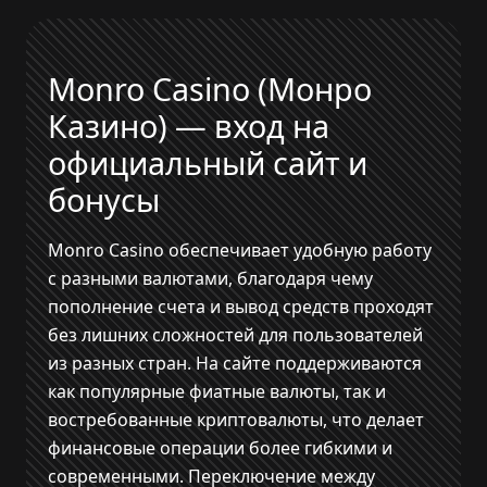
Monro Casino (Монро
Казино) — вход на
официальный сайт и
бонусы
Monro Casino обеспечивает удобную работу
с разными валютами, благодаря чему
пополнение счета и вывод средств проходят
без лишних сложностей для пользователей
из разных стран. На сайте поддерживаются
как популярные фиатные валюты, так и
востребованные криптовалюты, что делает
финансовые операции более гибкими и
современными. Переключение между