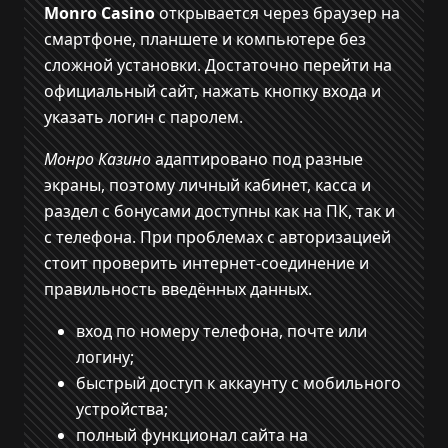
Monro Casino
открывается через браузер на
смартфоне, планшете и компьютере без
сложной установки. Достаточно перейти на
официальный сайт, нажать кнопку входа и
указать логин с паролем.
Монро Казино
адаптировано под разные
экраны, поэтому личный кабинет, касса и
раздел с бонусами доступны как на ПК, так и
с телефона. При проблемах с авторизацией
стоит проверить интернет-соединение и
правильность введённых данных.
вход по номеру телефона, почте или
логину;
быстрый доступ к аккаунту с мобильного
устройства;
полный функционал сайта на